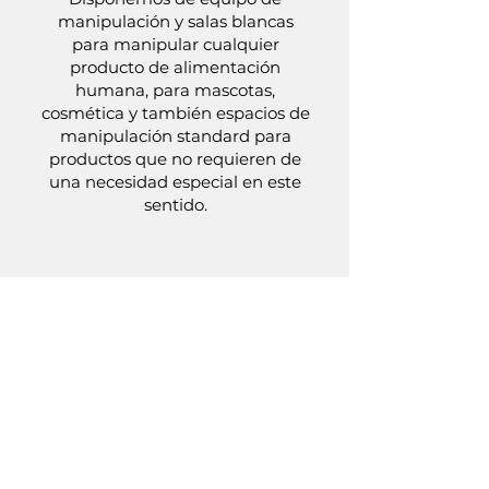
manipulación y salas blancas
para manipular cualquier
producto de alimentación
humana, para mascotas,
cosmética y también espacios de
manipulación standard para
productos que no requieren de
una necesidad especial en este
sentido.
6
ENVÍOS
Haremos llegar tus calendarios
de adviento al almacén que nos
indiques en cualquier parte del
mundo